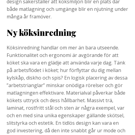
design säkerställer att köksmiljön blir en plats där
både matlagning och umgänge blir en njutning under
många år framöver.
Ny köksinredning
Köksinredning handlar om mer än bara utseende.
Funktionalitet och ergonomi är avgörande för att
köket ska vara en glädje att använda varje dag. Tänk
på arbetsflödet i köket; hur förflyttar du dig mellan
kylskåp, diskho och spis? En logisk placering av dessa
”arbetstrianglar” minskar onödiga rörelser och gör
matlagningen effektivare. Materialval påverkar både
kökets uttryck och dess hållbarhet. Massivt trä,
laminat, rostfritt stål och sten är några exempel, var
och en med sina unika egenskaper gällande skötsel,
slitstyrka och estetik. En tidlös design kan vara en
god investering, då den inte snabbt går ur mode och