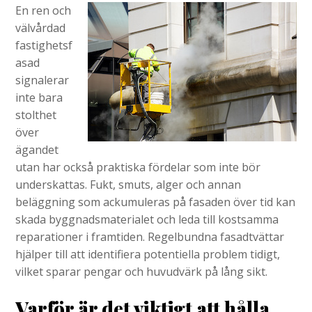
En ren och
välvårdad
fastighetsf
asad
signalerar
inte bara
stolthet
över
ägandet
utan har också praktiska fördelar som inte bör
underskattas. Fukt, smuts, alger och annan
beläggning som ackumuleras på fasaden över tid kan
skada byggnadsmaterialet och leda till kostsamma
reparationer i framtiden. Regelbundna fasadtvättar
hjälper till att identifiera potentiella problem tidigt,
vilket sparar pengar och huvudvärk på lång sikt.
Varför är det viktigt att hålla